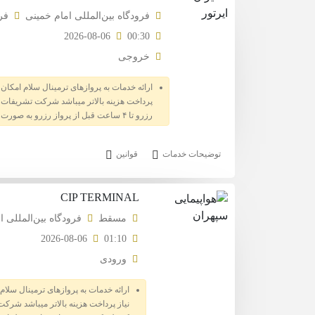
فرودگاه بین‌المللی امام خمینی
فر
2026-08-06
00:30
خروجی
ارائه خدمات به پروازهای ترمینال سلام امکان
رزرو تا ۴ ساعت قبل از پرواز رزرو به صورت کامل باطل و مبلغ عودت نخواهد گردید جایگاه تشریفات از ۴ ساعت قبل از پرواز در خدمت شما میهمان عزیز میباشد .
توضیحات خدمات
قوانین
CIP TERMINAL
#
شرح خدمات
عنوان
رده سنی
شرح
مسقط
فرودگاه بین‌المللی 
حمل و تحویل بار و چمدان مسافران
1
سوئیت
2026-08-06
01:10
پذیرایی با انواع غذاهای ایرانی، فرنگی و نوشیدنی
جریمه کنسلی از 4 ساعت مانده به پرواز به بعد: ۱۰۰ درصد
بزرگسال
ورودی
جریمه کنسلی از لحظه صدور تا 4 ساعت ماند
2
سوئیت
ورودی اختصاصی بازرسی پلیس و گذرنامه
ارائه خدمات به پروازهای ترمینال سلا
حضور مسافر در سالن سی آی پی حداقل ۲ و حداکثر 
اینترنت پر سرعت و اتاق سیگار
3
سوئیت